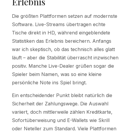
Erlebnis
Die größten Plattformen setzen auf modernste
Software. Live-Streams übertragen echte
Tische direkt in HD, während eingeblendete
Statistiken das Erlebnis bereichern. Anfangs
war ich skeptisch, ob das technisch alles glatt
läuft – aber die Stabilität überrascht inzwischen
positiv. Manche Live-Dealer grüßen sogar die
Spieler beim Namen, was so eine kleine
persönliche Note ins Spiel bringt.
Ein entscheidender Punkt bleibt natürlich die
Sicherheit der Zahlungswege. Die Auswahl
variiert, doch mittlerweile zählen Kreditkarte,
Sofortüberweisung und E-Wallets wie Skrill
oder Neteller zum Standard. Viele Plattformen