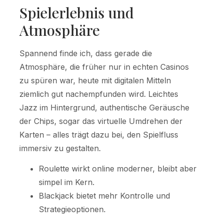
Spielerlebnis und
Atmosphäre
Spannend finde ich, dass gerade die
Atmosphäre, die früher nur in echten Casinos
zu spüren war, heute mit digitalen Mitteln
ziemlich gut nachempfunden wird. Leichtes
Jazz im Hintergrund, authentische Geräusche
der Chips, sogar das virtuelle Umdrehen der
Karten – alles trägt dazu bei, den Spielfluss
immersiv zu gestalten.
Roulette wirkt online moderner, bleibt aber
simpel im Kern.
Blackjack bietet mehr Kontrolle und
Strategieoptionen.