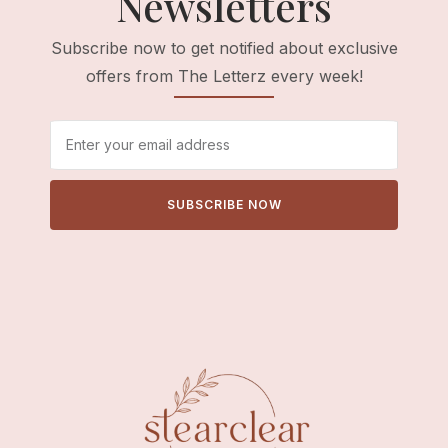
Newsletters
Subscribe now to get notified about exclusive
offers from The Letterz every week!
SUBSCRIBE NOW