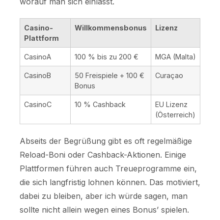
worauf man sich einlässt.
Casino-
Willkommensbonus
Lizenz
Plattform
CasinoA
100 % bis zu 200 €
MGA (Malta)
CasinoB
50 Freispiele + 100 €
Curaçao
Bonus
CasinoC
10 % Cashback
EU Lizenz
(Österreich)
Abseits der Begrüßung gibt es oft regelmäßige
Reload-Boni oder Cashback-Aktionen. Einige
Plattformen führen auch Treueprogramme ein,
die sich langfristig lohnen können. Das motiviert,
dabei zu bleiben, aber ich würde sagen, man
sollte nicht allein wegen eines Bonus’ spielen.