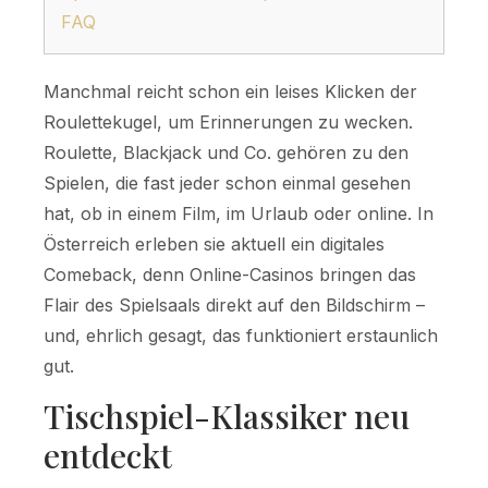
FAQ
Manchmal reicht schon ein leises Klicken der
Roulettekugel, um Erinnerungen zu wecken.
Roulette, Blackjack und Co. gehören zu den
Spielen, die fast jeder schon einmal gesehen
hat, ob in einem Film, im Urlaub oder online. In
Österreich erleben sie aktuell ein digitales
Comeback, denn Online-Casinos bringen das
Flair des Spielsaals direkt auf den Bildschirm –
und, ehrlich gesagt, das funktioniert erstaunlich
gut.
Tischspiel-Klassiker neu
entdeckt