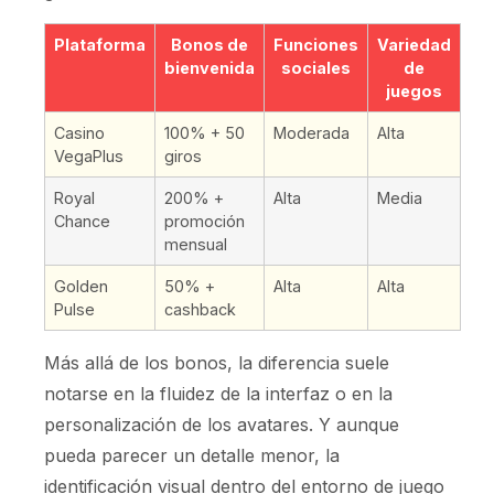
Plataforma
Bonos de
Funciones
Variedad
bienvenida
sociales
de
juegos
Casino
100% + 50
Moderada
Alta
VegaPlus
giros
Royal
200% +
Alta
Media
Chance
promoción
mensual
Golden
50% +
Alta
Alta
Pulse
cashback
Más allá de los bonos, la diferencia suele
notarse en la fluidez de la interfaz o en la
personalización de los avatares. Y aunque
pueda parecer un detalle menor, la
identificación visual dentro del entorno de juego