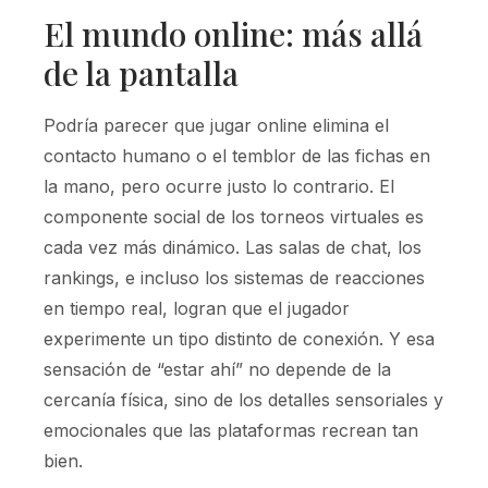
El mundo online: más allá
de la pantalla
Podría parecer que jugar online elimina el
contacto humano o el temblor de las fichas en
la mano, pero ocurre justo lo contrario. El
componente social de los torneos virtuales es
cada vez más dinámico. Las salas de chat, los
rankings, e incluso los sistemas de reacciones
en tiempo real, logran que el jugador
experimente un tipo distinto de conexión. Y esa
sensación de “estar ahí” no depende de la
cercanía física, sino de los detalles sensoriales y
emocionales que las plataformas recrean tan
bien.