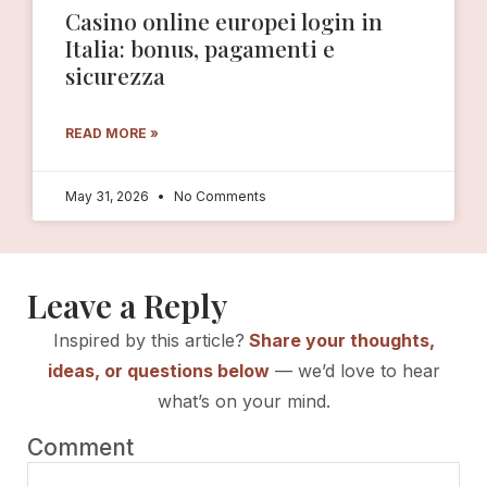
Casino online europei login in
Italia: bonus, pagamenti e
sicurezza
READ MORE »
May 31, 2026
No Comments
Leave a Reply
Inspired by this article?
Share your thoughts,
ideas, or questions
below
— we’d love to hear
what’s on your mind.
Comment