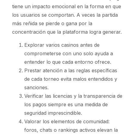
tiene un impacto emocional en la forma en que
los usuarios se comportan. A veces la partida
más reñida se pierde o gana por la
concentración que la plataforma logra generar.
Explorar varios casinos antes de
comprometerse con uno solo ayuda a
entender lo que cada entorno ofrece.
Prestar atención a las reglas específicas
de cada torneo evita malos entendidos y
sanciones.
Verificar las licencias y la transparencia de
los pagos siempre es una medida de
seguridad imprescindible.
Valorar los elementos de comunidad:
foros, chats o rankings activos elevan la