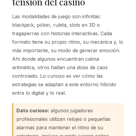
tensión del casino
Las modalidades de juego son infinitas:
blackjack, póker, ruleta, slots en 3D o
tragaperras con historias interactivas. Cada
formato tiene su propio ritmo, su mecánica y, lo
más importante, su modo de generar emoción.
Ahí donde algunos encuentran calma
aritmética, otros hallan una dosis de caos
controlado. Lo curioso es ver cómo las
estrategias se adaptan a este entorno híbrido
entre lo digital y lo real.
Dato curioso:
algunos jugadores
profesionales utilizan relojes o pequeñas
alarmas para mantener el ritmo de su