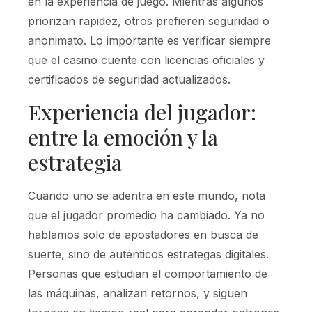
en la experiencia de juego. Mientras algunos
priorizan rapidez, otros prefieren seguridad o
anonimato. Lo importante es verificar siempre
que el casino cuente con licencias oficiales y
certificados de seguridad actualizados.
Experiencia del jugador:
entre la emoción y la
estrategia
Cuando uno se adentra en este mundo, nota
que el jugador promedio ha cambiado. Ya no
hablamos solo de apostadores en busca de
suerte, sino de auténticos estrategas digitales.
Personas que estudian el comportamiento de
las máquinas, analizan retornos, y siguen