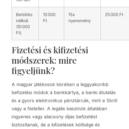
Betöltés
10 000
15x
25 000 Ft
nélküli
Ft
nyeremény
(10 000
Ft)
Fizetési és kifizetési
módszerek: mire
figyeljünk?
A magyar játékosok körében a leggyakoribb
befizetési módok a bankkártya, a banki átutalás
és a gyors elektronikus pénztárcák, mint a Skrill
vagy a Neteller. A legális kaszinók általában
ingyenes vagy alacsony díjas befizetést
biztosítanak, de a kifizetések költsége és