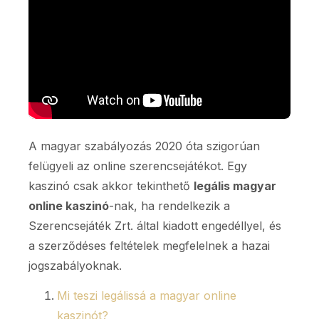
A magyar szabályozás 2020 óta szigorúan
felügyeli az online szerencsejátékot. Egy
kaszinó csak akkor tekinthető
legális magyar
online kaszinó
-nak, ha rendelkezik a
Szerencsejáték Zrt. által kiadott engedéllyel, és
a szerződéses feltételek megfelelnek a hazai
jogszabályoknak.
Mi teszi legálissá a magyar online
kaszinót?