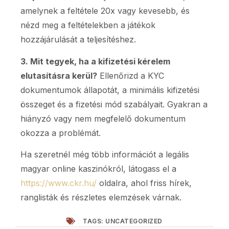
amelynek a feltétele 20x vagy kevesebb, és
nézd meg a feltételekben a játékok
hozzájárulását a teljesítéshez.
3. Mit tegyek, ha a kifizetési kérelem
elutasításra kerül?
Ellenőrizd a KYC
dokumentumok állapotát, a minimális kifizetési
összeget és a fizetési mód szabályait. Gyakran a
hiányzó vagy nem megfelelő dokumentum
okozza a problémát.
Ha szeretnél még több információt a legális
magyar online kaszinókról, látogass el a
https://www.ckr.hu/
oldalra, ahol friss hírek,
ranglisták és részletes elemzések várnak.
TAGS:
UNCATEGORIZED