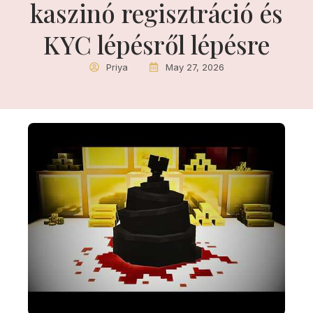
kaszinó regisztráció és
KYC lépésről lépésre
Priya
May 27, 2026