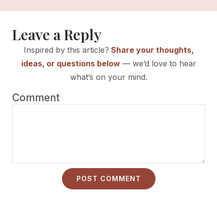
Leave a Reply
Inspired by this article?
Share your thoughts,
ideas, or questions
below
— we’d love to hear
what’s on your mind.
Comment
POST COMMENT