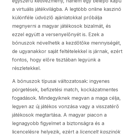
egyszerű kedvezmény, hanem egy belépő kapu
a virtuális játékvilágba. A legtöbb online kaszinó
különféle üdvözlő ajánlatokkal próbálja
megnyerni a magyar játékosok bizalmát, és
ezzel együtt a versenyelőnyét is. Ezek a
bónuszok növelhetik a kezdőtőke mennyiségét,
de ugyanakkor saját feltételekkel is járnak, ezért
fontos, hogy előre tisztában legyünk a
részletekkel.
A bónuszok típusai változatosak: ingyenes
pörgetések, befizetési match, kockázatmentes
fogadások. Mindegyiknek megvan a maga célja,
legyen az új játékos vonzása vagy a visszatérő
játékosok megtartása. A magyar piacon a
legnagyobb figyelmet a biztonságra és a
licencelésre helyezik, ezért a
licencelt kaszinók