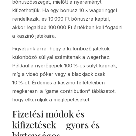
bónuszösszeget, mielőtt a nyereményt
kifizethetjük. Ha egy bónusz 10 × wageringgel
rendelkezik, és 10 000 Ft bónuszra kaptál,
akkor legalább 100 000 Ft értékben kell fogadni
a kaszinó játékaira.
Figyeljünk arra, hogy a különböző játékok
különböző súllyal számítanak a wagerhez.
Például a nyerőgépek 100 %‑os súlyt kapnak,
míg a videó póker vagy a blackjack csak
10 %‑ot. Érdemes a kaszinó feltételeiben
megkeresni a “game contribution” táblázatot,
hogy elkerüljük a meglepetéseket.
Fizetési módok és
kifizetések – gyors és
biztonságos