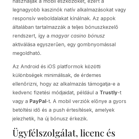
használják a mobil eszközöket, ezért a
legnagyobb kaszinók natív alkalmazásokat vagy
responsív weboldalakat kínálnak. Az appok
általában tartalmazzák a teljes bónuszkezelő
rendszert, így a
magyar casino bónusz
aktiválása egyszerűen, egy gombnyomással
megoldható.
Az Android és iOS platformok közötti
különbségek minimálisak, de érdemes
ellenőrizni, hogy az alkalmazás támogatja-e a
kedvenc fizetési módjaidat, például a
Trustly
-t
vagy a
PayPal
-t. A mobil verziók előnye a gyors
betöltési idő és a push értesítések, amelyek
jelezhetik, ha új bónusz érkezik.
Ügyfélszolgálat, licenc és