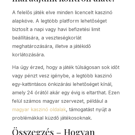
A felelős játék elve minden licencelt kaszinó
alapköve. A legtöbb platform lehetőséget
biztosít a napi vagy havi befizetési limit
beállítására, a veszteségkorlát
meghatározására, illetve a játékidő
korlátozására.
Ha úgy érzed, hogy a játék túlságosan sok időt
vagy pénzt vesz igénybe, a legtöbb kaszinó
egy-kattintásos önkizárási lehetőséget kínál,
amely 24 órától akár egy évig is eltarthat. Ezen
felül számos magyar szervezet, például a
magyar kaszinó oldalak
, támogatást nyújt a
problémákkal küzdő játékosoknak.
Összegzés – Hogyan