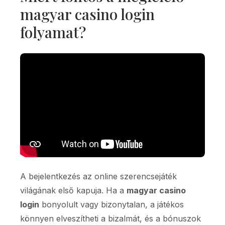
magyar casino login
folyamat?
A bejelentkezés az online szerencsejáték
világának első kapuja. Ha a
magyar casino
login
bonyolult vagy bizonytalan, a játékos
könnyen elveszítheti a bizalmát, és a bónuszok