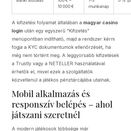
Banki átutalás
100 € –
1–3
0 % (
10 000 €
munkanap
A kifizetési folyamat általában a
magyar casino
login
után egy egyszerű “Kifizetés”
menüpontban indítható, majd a rendszer kérni
fogja a KYC dokumentumok ellenőrzését, ha
még nem történt meg. A leggyorsabb kifizetések
a Trustly vagy a NETELLER használatával
érhetők el, mivel ezek a szolgáltatók
közvetlenül a játékos pénztárcájába utalnak.
Mobil alkalmazás és
responszív belépés – ahol
játszani szeretnél
A modern játékosok többsége már