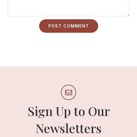
POST COMMENT
Sign Up to Our
Newsletters