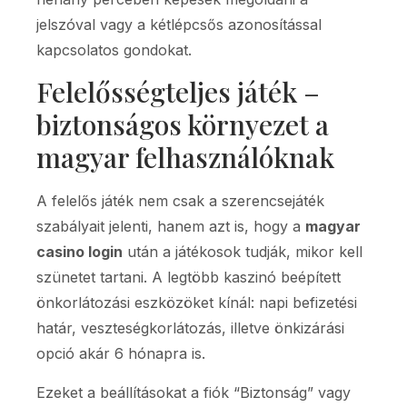
jelszóval vagy a kétlépcsős azonosítással
kapcsolatos gondokat.
Felelősségteljes játék –
biztonságos környezet a
magyar felhasználóknak
A felelős játék nem csak a szerencsejáték
szabályait jelenti, hanem azt is, hogy a
magyar
casino login
után a játékosok tudják, mikor kell
szünetet tartani. A legtöbb kaszinó beépített
önkorlátozási eszközöket kínál: napi befizetési
határ, veszteségkorlátozás, illetve önkizárási
opció akár 6 hónapra is.
Ezeket a beállításokat a fiók “Biztonság” vagy