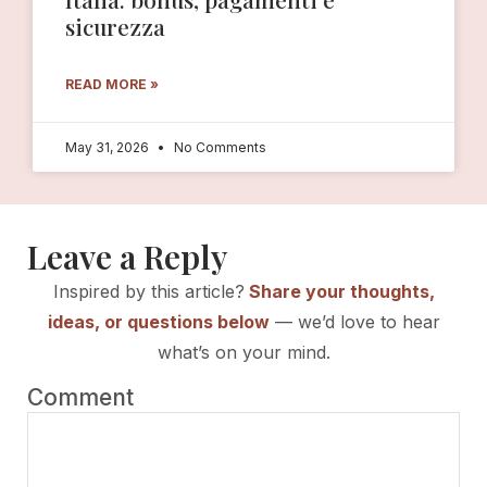
sicurezza
READ MORE »
May 31, 2026
No Comments
Leave a Reply
Inspired by this article?
Share your thoughts,
ideas, or questions
below
— we’d love to hear
what’s on your mind.
Comment