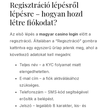
Regisztráció lépésről
lépésre – hogyan hozd
létre fiókodat?
Az első lépés a
magyar casino login
előtt a
regisztráció. Általában a “Regisztráció” gombra
kattintva egy egyszerű űrlap jelenik meg, ahol a
következő adatokat kell megadni:
Teljes név – a KYC folyamat miatt
elengedhetetlen.
E‑mail cím – a fiók aktiválásához
szükséges.
Telefonszám – SMS‑kód segítségével
erősítik a belépést.
Jelszó – legalább 8 karakter, kis- és