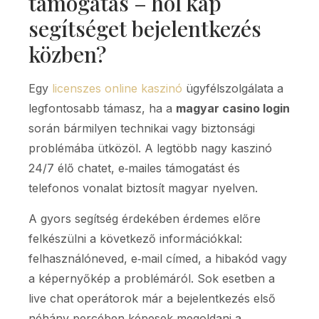
támogatás – hol kap
segítséget bejelentkezés
közben?
Egy
licenszes online kaszinó
ügyfélszolgálata a
legfontosabb támasz, ha a
magyar casino login
során bármilyen technikai vagy biztonsági
problémába ütközöl. A legtöbb nagy kaszinó
24/7 élő chatet, e‑mailes támogatást és
telefonos vonalat biztosít magyar nyelven.
A gyors segítség érdekében érdemes előre
felkészülni a következő információkkal:
felhasználóneved, e‑mail címed, a hibakód vagy
a képernyőkép a problémáról. Sok esetben a
live chat operátorok már a bejelentkezés első
néhány percében képesek megoldani a