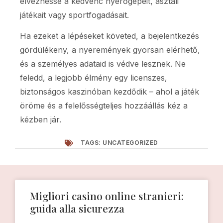
élvezhesse a kedvenc nyerőgépeit, asztali
játékait vagy sportfogadásait.
Ha ezeket a lépéseket követed, a bejelentkezés
gördülékeny, a nyeremények gyorsan elérhető,
és a személyes adataid is védve lesznek. Ne
feledd, a legjobb élmény egy licenszes,
biztonságos kaszinóban kezdődik – ahol a játék
öröme és a felelősségteljes hozzáállás kéz a
kézben jár.
TAGS:
UNCATEGORIZED
Migliori casino online stranieri:
guida alla sicurezza