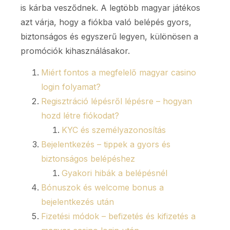
is kárba vesződnek. A legtöbb magyar játékos
azt várja, hogy a fiókba való belépés gyors,
biztonságos és egyszerű legyen, különösen a
promóciók kihasználásakor.
Miért fontos a megfelelő magyar casino
login folyamat?
Regisztráció lépésről lépésre – hogyan
hozd létre fiókodat?
KYC és személyazonosítás
Bejelentkezés – tippek a gyors és
biztonságos belépéshez
Gyakori hibák a belépésnél
Bónuszok és welcome bonus a
bejelentkezés után
Fizetési módok – befizetés és kifizetés a