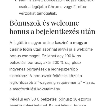
Nem frissített böngésző – egyes kaszinók
csak a legújabb Chrome vagy Firefox
verziókat támogatják.
Bónuszok és welcome
bonus a bejelentkezés után
A legtöbb magyar online kaszinó a
magyar
casino login
után azonnal aktiválja a welcome
bonus csomagot. Ez lehet egy 100%-os
befizetési bónusz, akár 200 %‑os, plusz
ingyenes pörgetések a legnépszerűbb
slotokhoz. A bónuszok feltételei közül a
legfontosabb a “wagering requirements” – azaz
a megfordulási követelmény.
Például egy 50 € befizetési bónusz 30‑szoros
megfordulást igényel. Ez azt jelenti, hogy a