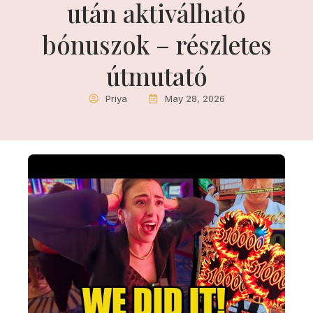
után aktiválható
bónuszok – részletes
útmutató
Priya
May 28, 2026