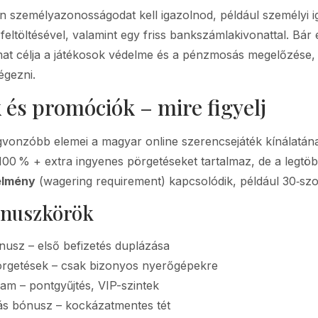
án személyazonosságodat kell igazolnod, például személyi i
feltöltésével, valamint egy friss bankszámlakivonattal. Bár 
mat célja a játékosok védelme és a pénzmosás megelőzése,
égezni.
és promóciók – mire figyelj
vonzóbb elemei a magyar online szerencsejáték kínálatán
00 % + extra ingyenes pörgetéseket tartalmaz, de a legtöb
telmény
(wagering requirement) kapcsolódik, például 30‑sz
ónuszkörök
usz – első befizetés duplázása
örgetések – csak bizonyos nyerőgépekre
m – pontgyűjtés, VIP-szintek
ás bónusz – kockázatmentes tét