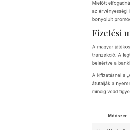
Mielőtt elfogadná
az érvényességi i
bonyolult promóc
Fizetési m
A magyar játékos
tranzakció. A leg
beleértve a bankk
A kifizetésnél a
átutalják a nyer
mindig vedd figye
Módszer