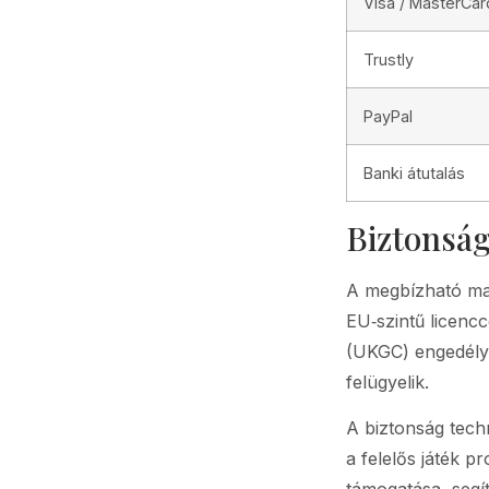
Visa / MasterCar
Trustly
PayPal
Banki átutalás
Biztonság,
A megbízható mag
EU‑szintű licenc
(UKGC) engedélyév
felügyelik.
A biztonság techni
a felelős játék p
támogatása, segí