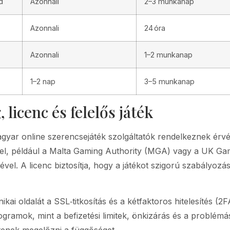
d
Azonnali
2–3 munkanap
Azonnali
24 óra
Azonnali
1–2 munkanap
1–2 nap
3–5 munkanap
 licenc és felelős játék
yar online szerencsejáték szolgáltatók rendelkeznek ér
cel, például a Malta Gaming Authority (MGA) vagy a UK G
el. A licenc biztosítja, hogy a játékot szigorú szabályozás
kai oldalát a SSL‑titkosítás és a kétfaktoros hitelesítés (2F
rogramok, mint a befizetési limitek, önkizárás és a problémá
tenek megelőzni a függőséget.