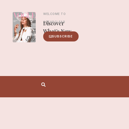
WELCOME TO
Discover
STEARCLEAR
What’s New
SUBSCRIBE