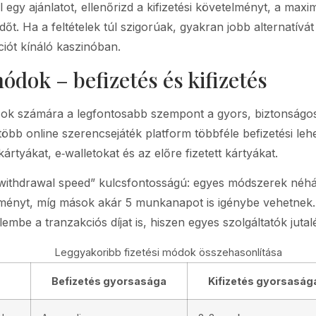
l egy ajánlatot, ellenőrizd a kifizetési követelményt, a max
dőt. Ha a feltételek túl szigorúak, gyakran jobb alternatívát
iót kínáló kaszinóban.
ódok – befizetés és kifizetés
ok számára a legfontosabb szempont a gyors, biztonságos
több online szerencsejáték platform többféle befizetési lehe
ártyákat, e‑walletokat és az előre fizetett kártyákat.
 „withdrawal speed” kulcsfontosságú: egyes módszerek néh
eményt, míg mások akár 5 munkanapot is igénybe vehetnek.
lembe a tranzakciós díjat is, hiszen egyes szolgáltatók jutal
Leggyakoribb fizetési módok összehasonlítása
Befizetés gyorsasága
Kifizetés gyorsaság