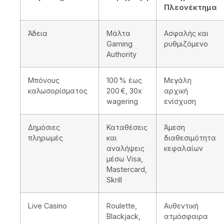
Πλεονέκτημα
Άδεια
Μάλτα
Ασφαλής και
Gaming
ρυθμιζόμενο
Authority
Μπόνους
100 % έως
Μεγάλη
καλωσορίσματος
200 €, 30x
αρχική
wagering
ενίσχυση
Δημόσιες
Καταθέσεις
Άμεση
πληρωμές
και
διαθεσιμότητα
αναλήψεις
κεφαλαίων
μέσω Visa,
Mastercard,
Skrill
Live Casino
Roulette,
Αυθεντική
Blackjack,
ατμόσφαιρα