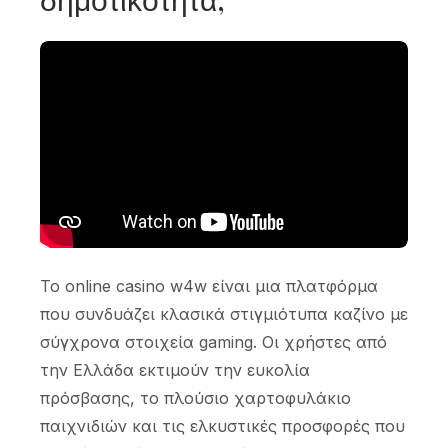
Το online casino w4w είναι μια πλατφόρμα
που συνδυάζει κλασικά στιγμιότυπα καζίνο με
σύγχρονα στοιχεία gaming. Οι χρήστες από
την Ελλάδα εκτιμούν την ευκολία
πρόσβασης, το πλούσιο χαρτοφυλάκιο
παιχνιδιών και τις ελκυστικές προσφορές που