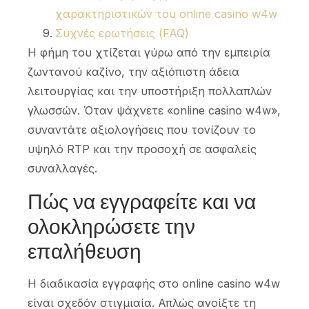
χαρακτηριστικών του online casino w4w
Συχνές ερωτήσεις (FAQ)
Η φήμη του χτίζεται γύρω από την εμπειρία
ζωντανού καζίνο, την αξιόπιστη άδεια
λειτουργίας και την υποστήριξη πολλαπλών
γλωσσών. Όταν ψάχνετε «online casino w4w»,
συναντάτε αξιολογήσεις που τονίζουν το
υψηλό RTP και την προσοχή σε ασφαλείς
συναλλαγές.
Πώς να εγγραφείτε και να
ολοκληρώσετε την
επαλήθευση
Η διαδικασία εγγραφής στο online casino w4w
είναι σχεδόν στιγμιαία. Απλώς ανοίξτε τη