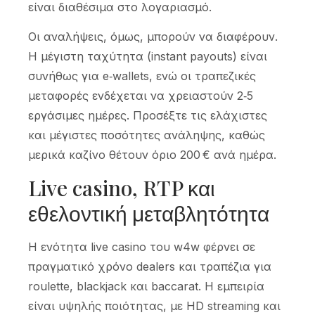
είναι διαθέσιμα στο λογαριασμό.
Οι αναλήψεις, όμως, μπορούν να διαφέρουν.
Η μέγιστη ταχύτητα (instant payouts) είναι
συνήθως για e‑wallets, ενώ οι τραπεζικές
μεταφορές ενδέχεται να χρειαστούν 2‑5
εργάσιμες ημέρες. Προσέξτε τις ελάχιστες
και μέγιστες ποσότητες ανάληψης, καθώς
μερικά καζίνο θέτουν όριο 200 € ανά ημέρα.
Live casino, RTP και
εθελοντική μεταβλητότητα
Η ενότητα live casino του w4w φέρνει σε
πραγματικό χρόνο dealers και τραπέζια για
roulette, blackjack και baccarat. Η εμπειρία
είναι υψηλής ποιότητας, με HD streaming και