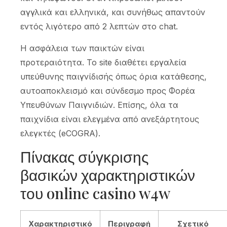
αγγλικά και ελληνικά, και συνήθως απαντούν
εντός λιγότερο από 2 λεπτών στο chat.
Η ασφάλεια των παικτών είναι
προτεραιότητα. Το site διαθέτει εργαλεία
υπεύθυνης παιγνίδισής όπως όρια κατάθεσης,
αυτοαποκλεισμό και σύνδεσμο προς Φορέα
Υπευθύνων Παιγνιδιών. Επίσης, όλα τα
παιχνίδια είναι ελεγμένα από ανεξάρτητους
ελεγκτές (eCOGRA).
Πίνακας σύγκρισης
βασικών χαρακτηριστικών
του online casino w4w
Χαρακτηριστικό
Περιγραφή
Σχετικό