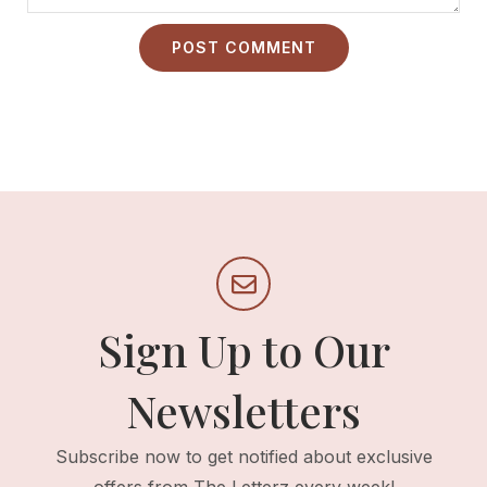
POST COMMENT
Sign Up to Our
Newsletters
Subscribe now to get notified about exclusive