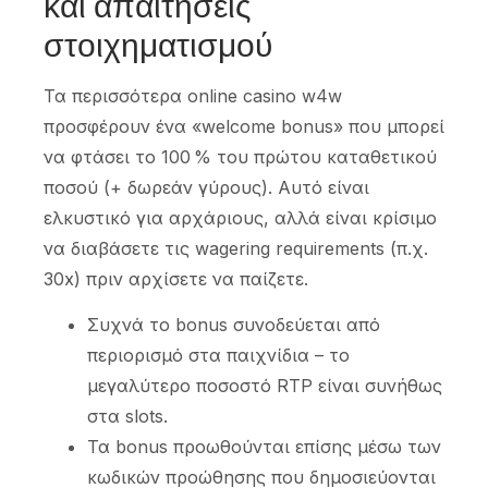
και απαιτήσεις
στοιχηματισμού
Τα περισσότερα online casino w4w
προσφέρουν ένα «welcome bonus» που μπορεί
να φτάσει το 100 % του πρώτου καταθετικού
ποσού (+ δωρεάν γύρους). Αυτό είναι
ελκυστικό για αρχάριους, αλλά είναι κρίσιμο
να διαβάσετε τις wagering requirements (π.χ.
30x) πριν αρχίσετε να παίζετε.
Συχνά το bonus συνοδεύεται από
περιορισμό στα παιχνίδια – το
μεγαλύτερο ποσοστό RTP είναι συνήθως
στα slots.
Τα bonus προωθούνται επίσης μέσω των
κωδικών προώθησης που δημοσιεύονται