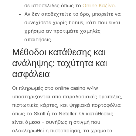
σε ιστοσελίδες όπως το
Online Καζίνο
.
Αν δεν αποδεχτείτε το όρο, μπορείτε να
συνεχίσετε χωρίς bonus, κάτι που είναι
χρήσιμο αν προτιμάτε χαμηλές
απαιτήσεις.
Μέθοδοι κατάθεσης και
ανάληψης: ταχύτητα και
ασφάλεια
Οι πληρωμές στο online casino w4w
υποστηρίζονται από παραδοσιακές τράπεζες,
πιστωτικές κάρτες, και ψηφιακά πορτοφόλια
όπως το Skrill ή το Neteller. Οι κατάθεσεις
είναι άμεσα – συνήθως η στιγμή που
ολοκληρωθεί η πιστοποίηση, τα χρήματα