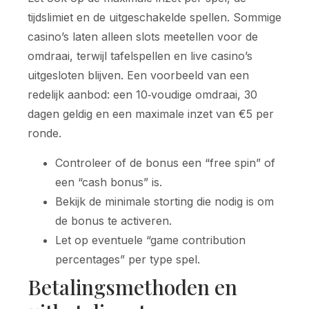
tijdslimiet en de uitgeschakelde spellen. Sommige
casino’s laten alleen slots meetellen voor de
omdraai, terwijl tafelspellen en live casino’s
uitgesloten blijven. Een voorbeeld van een
redelijk aanbod: een 10‑voudige omdraai, 30
dagen geldig en een maximale inzet van €5 per
ronde.
Controleer of de bonus een “free spin” of
een “cash bonus” is.
Bekijk de minimale storting die nodig is om
de bonus te activeren.
Let op eventuele “game contribution
percentages” per type spel.
Betalingsmethoden en