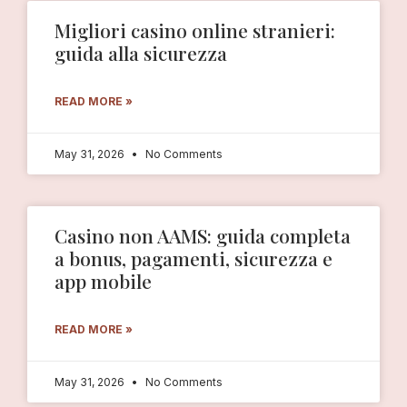
Migliori casino online stranieri:
guida alla sicurezza
READ MORE »
May 31, 2026
No Comments
Casino non AAMS: guida completa
a bonus, pagamenti, sicurezza e
app mobile
READ MORE »
May 31, 2026
No Comments