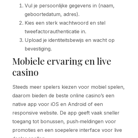
Vul je persoonlijke gegevens in (naam,
geboortedatum, adres).
Kies een sterk wachtwoord en stel
tweefactorauthenticatie in.
Upload je identiteitsbewijs en wacht op
bevestiging.
Mobiele ervaring en live
casino
Steeds meer spelers kiezen voor mobiel spelen,
daarom bieden de beste online casino’s een
native app voor iOS en Android of een
responsive website. De app geeft vaak sneller
toegang tot bonussen, push‑meldingen voor
promoties en een soepelere interface voor live