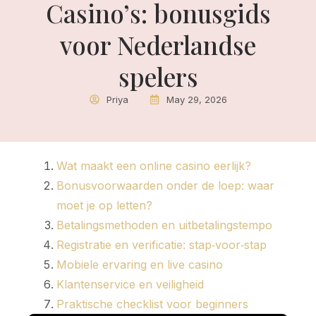
Casino’s: bonusgids
voor Nederlandse
spelers
Priya
May 29, 2026
Wat maakt een online casino eerlijk?
Bonusvoorwaarden onder de loep: waar
moet je op letten?
Betalingsmethoden en uitbetalingstempo
Registratie en verificatie: stap‑voor‑stap
Mobiele ervaring en live casino
Klantenservice en veiligheid
Praktische checklist voor beginners