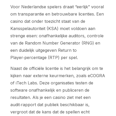
Voor Nederlandse spelers draait “eerlijk” vooral
om transparantie en betrouwbare licenties. Een
casino dat onder toezicht staat van de
Kansspelautoriteit (KSA) moet voldoen aan
strenge eisen: onafhankelijke auditors, controle
van de Random Number Generator (RNG) en
een duidelijk uitgegeven Return to
Player‑percentage (RTP) per spel.
Naast de officiële licentie is het belangrijk om te
kijken naar externe keurmerken, zoals eCOGRA
of iTech Labs. Deze organisaties testen de
software onafhankelijk en publiceren de
resultaten. Als je een casino ziet met een
audit‑rapport dat publiek beschikbaar is,
vergroot dat de kans dat de spellen echt