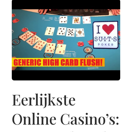
Eerlijkste
Online Casino’s: