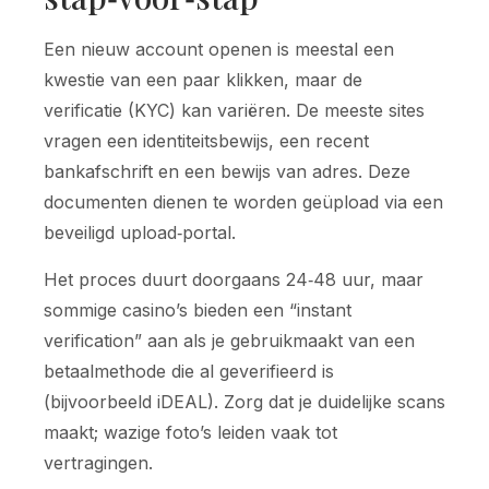
Een nieuw account openen is meestal een
kwestie van een paar klikken, maar de
verificatie (KYC) kan variëren. De meeste sites
vragen een identiteitsbewijs, een recent
bankafschrift en een bewijs van adres. Deze
documenten dienen te worden geüpload via een
beveiligd upload‑portal.
Het proces duurt doorgaans 24‑48 uur, maar
sommige casino’s bieden een “instant
verification” aan als je gebruikmaakt van een
betaalmethode die al geverifieerd is
(bijvoorbeeld iDEAL). Zorg dat je duidelijke scans
maakt; wazige foto’s leiden vaak tot
vertragingen.