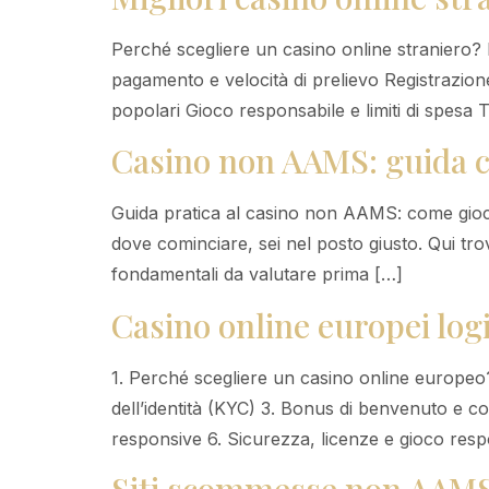
Perché scegliere un casino online straniero?
pagamento e velocità di prelievo Registrazione
popolari Gioco responsabile e limiti di spesa 
Casino non AAMS: guida c
Guida pratica al casino non AAMS: come giocar
dove cominciare, sei nel posto giusto. Qui trov
fondamentali da valutare prima […]
Casino online europei logi
1. Perché scegliere un casino online europeo? 
dell’identità (KYC) 3. Bonus di benvenuto e c
responsive 6. Sicurezza, licenze e gioco resp