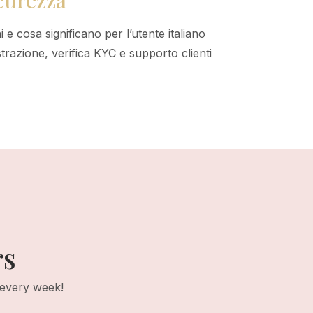
curezza
e cosa significano per l’utente italiano
razione, verifica KYC e supporto clienti
rs
 every week!