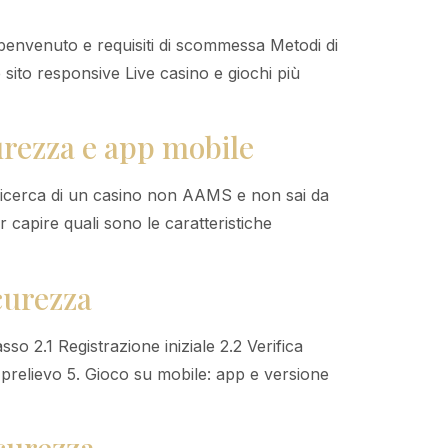
benvenuto e requisiti di scommessa Metodi di
 sito responsive Live casino e giochi più
rezza e app mobile
a ricerca di un casino non AAMS e non sai da
 capire quali sono le caratteristiche
curezza
o 2.1 Registrazione iniziale 2.2 Verifica
 prelievo 5. Gioco su mobile: app e versione