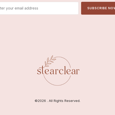
SUBSCRIBE NO
©2026 . All Rights Reserved.