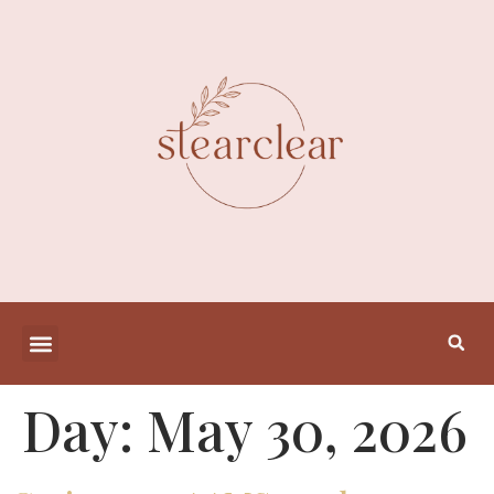
Day:
May 30, 2026