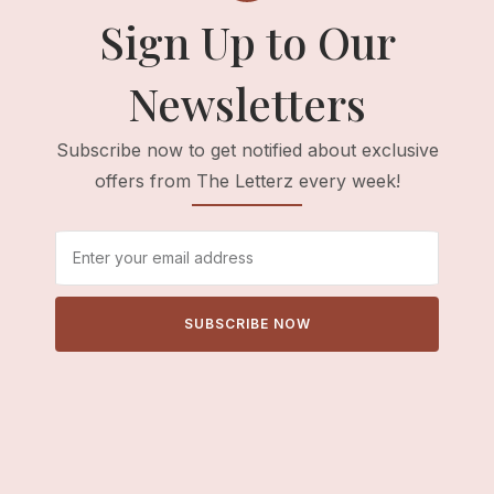
Sign Up to Our
Newsletters
Subscribe now to get notified about exclusive
offers from The Letterz every week!
SUBSCRIBE NOW