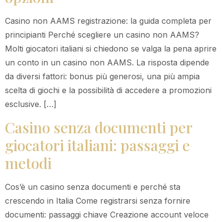
Casino non AAMS registrazione: la guida completa per
principianti Perché scegliere un casino non AAMS?
Molti giocatori italiani si chiedono se valga la pena aprire
un conto in un casino non AAMS. La risposta dipende
da diversi fattori: bonus più generosi, una più ampia
scelta di giochi e la possibilità di accedere a promozioni
esclusive. […]
Casino senza documenti per
giocatori italiani: passaggi e
metodi
Cos’è un casino senza documenti e perché sta
crescendo in Italia Come registrarsi senza fornire
documenti: passaggi chiave Creazione account veloce