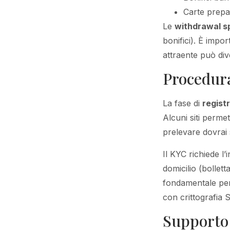
Carte prepa
Le
withdrawal s
bonifici). È impo
attraente può div
Procedura 
La fase di
regist
Alcuni siti perme
prelevare dovrai
Il KYC richiede l’
domicilio (bollet
fondamentale pe
con crittografia 
Supporto 