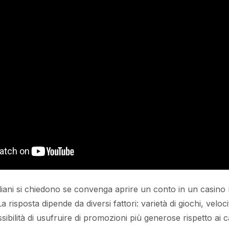
taliani si chiedono se convenga aprire un conto in un casi
La risposta dipende da diversi fattori: varietà di giochi, veloc
sibilità di usufruire di promozioni più generose rispetto ai c