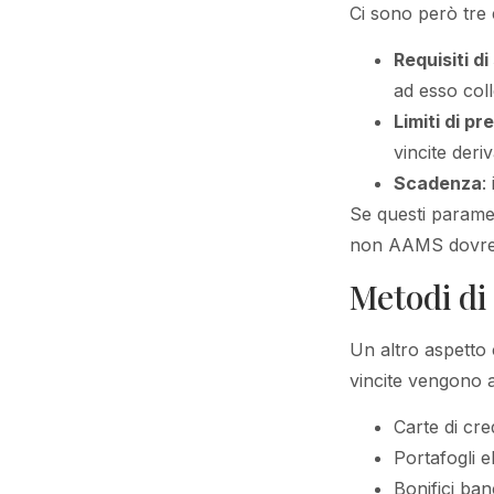
Ci sono però tre 
Requisiti 
ad esso coll
Limiti di pr
vincite deri
Scadenza
:
Se questi paramet
non AAMS dovrebb
Metodi di 
Un altro aspetto
vincite vengono 
Carte di cre
Portafogli el
Bonifici banc