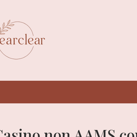
Casino non AAMS co