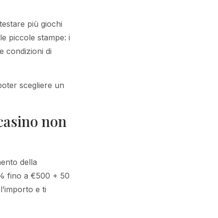
testare più giochi
le piccole stampe: i
 condizioni di
poter scegliere un
casino non
ento della
0% fino a €500 + 50
l’importo e ti