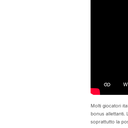
Molti giocatori i
bonus allettanti. 
soprattutto la pos