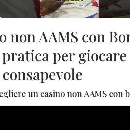
o non AAMS con Bo
 pratica per giocare
consapevole
egliere un casino non AAMS con 